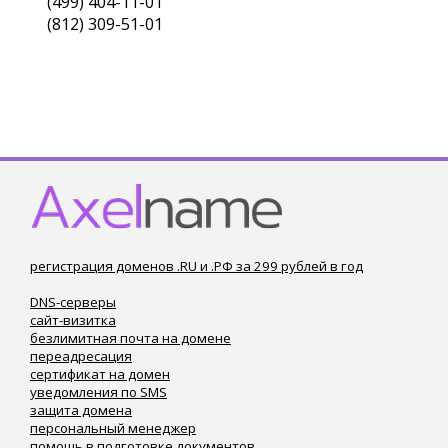
(499) 404-11-01
(812) 309-51-01
регистрация доменов .RU и .РФ за 299 рублей в год
DNS-серверы
сайт-визитка
безлимитная почта на домене
переадресация
сертификат на домен
уведомления по SMS
защита домена
персональный менеджер
помощь в подготовке документов