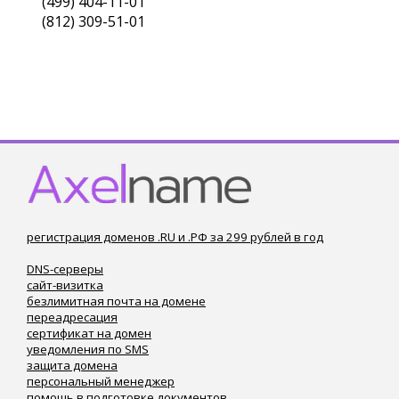
(499) 404-11-01
(812) 309-51-01
регистрация доменов .RU и .РФ за 299 рублей в год
DNS-серверы
сайт-визитка
безлимитная почта на домене
переадресация
сертификат на домен
уведомления по SMS
защита домена
персональный менеджер
помощь в подготовке документов